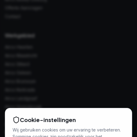
Offerte Aanvragen
Contact
Werkgebied
Airco Heerlen
Airco Maastricht
Airco Sittard
Airco Geleen
Airco Brunssum
Airco Kerkrade
Airco Landgraaf
Airco Hoensbroek
Airco Eygelshoven
Cookie-instellingen
Airco Valkenburg
Wij gebruiken cookies om uw ervaring te verbeteren.
Bekijk volledig werkgebied →
Sommige cookies zijn noodzakelijk voor het