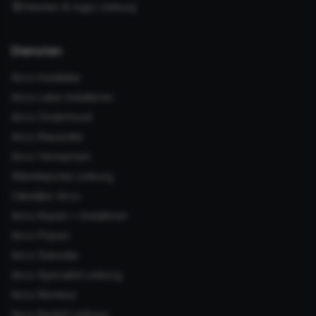
Heerlen & regio Limburg
Diensten
Airco Installatie
Airco Laten Installeren
Airco Onderhoud
Airco Reparatie
Airco Verwarmen
Warmtepomp Limburg
Zakelijke Airco
Airco Kopen + Installeren
Airco Prijzen
Airco Subsidie
Airco Specialist Limburg
Airco Monteur
Airco Bedrijf Limburg