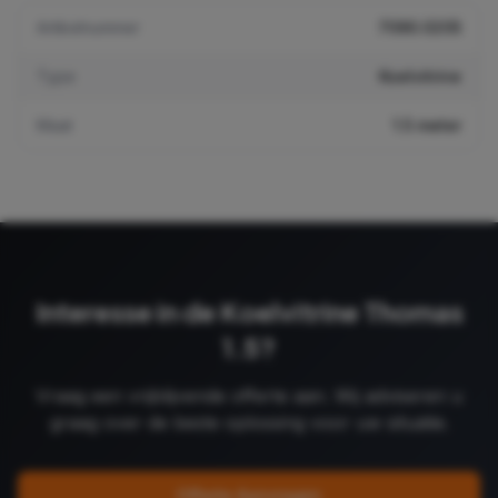
Artikelnummer
7090.0205
Type
Koelvitrine
Maat
1.5 meter
Interesse in de
Koelvitrine Thomas
1.5
?
Vraag een vrijblijvende offerte aan. Wij adviseren u
graag over de beste oplossing voor uw situatie.
Offerte Aanvragen