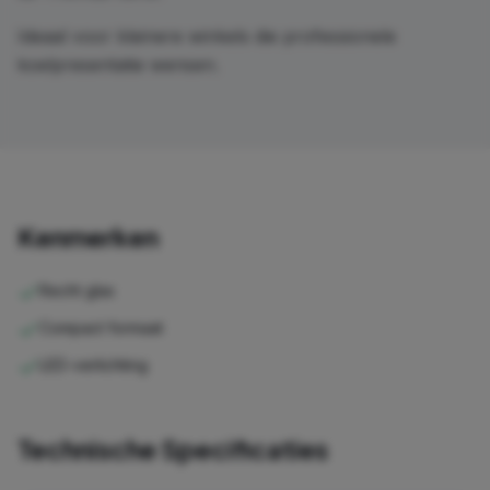
Ideaal voor kleinere winkels die professionele
koelpresentatie wensen.
Kenmerken
Recht glas
Compact formaat
LED-verlichting
Technische Specificaties