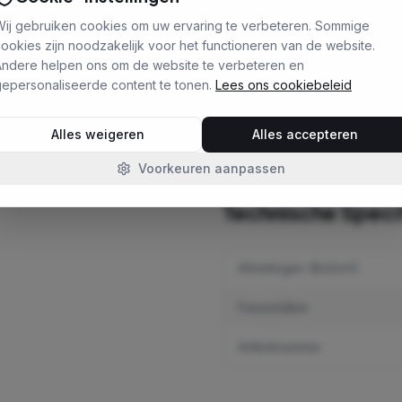
nelle en naadloze montage.
Wij gebruiken cookies om uw ervaring te verbeteren. Sommige
ookies zijn noodzakelijk voor het functioneren van de website.
Andere helpen ons om de website te verbeteren en
epersonaliseerde content te tonen.
Lees ons cookiebeleid
Alles weigeren
Alles accepteren
Voorkeuren aanpassen
Technische Speci
Afmetingen (BxDxH)
Paneeldikte
Artikelnummer