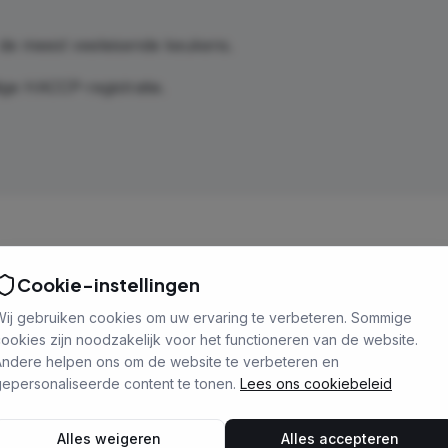
r de meest veeleisende keukens.
ige HACCP-registratie.
Cookie-instellingen
Technische Speci
Wij gebruiken cookies om uw ervaring te verbeteren. Sommige
ookies zijn noodzakelijk voor het functioneren van de website.
Andere helpen ons om de website te verbeteren en
Capaciteit
epersonaliseerde content te tonen.
Lees ons cookiebeleid
Koelcapaciteit
Alles weigeren
Alles accepteren