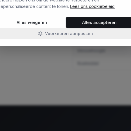
epersonaliseerde content te tonen.
Lees ons cookiebeleid
Technische Speci
Alles weigeren
Alles accepteren
Voorkeuren aanpassen
Koelcapaciteit
Inbouwhoogte
Koelmiddel